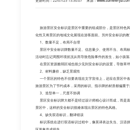
更新时间：22/07/25 15:50:07 来源：
www.sdmeierya.co
旅游景区安全标识是景区中重要的组成部分，是景区特色风
化性又将景区的地域文化展现在游客面前。另外安全标识的教
1、数量不足，布局不合理
景区中安全标识牌数量不足、信息量少、使用不当、布局标
活动时忘记周围环境状况从而导致危险事件的发生，如小孩落
在景区资源脆弱区域也很少见到安全标识的设置，导致草坪
2、材料廉价，缺乏景观性
一个景区的特色不但要表现在文字宣传上，还应在景区中各
旅游景区为了节约成本，采用的标识、指示牌的材质都偏重于
3、造型单一，尺度不协调
景区安全标识牌大都不是经过设计师精心设计而成，而是直
景区中，这样的安全标识很难体现出景区的特色风格。
4、缺失双语标识，翻译错误
标识系统在进行双语标识过程中，像英译表达失当、汉语拼音
区形象造成损失。