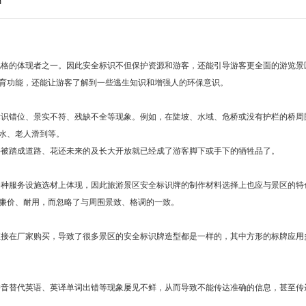
m
格的体现者之一。因此安全标识不但保护资源和游客，还能引导游客更全面的游览景
育功能，还能让游客了解到一些逃生知识和增强人的环保意识。
识错位、景实不符、残缺不全等现象。例如，在陡坡、水域、危桥或没有护栏的桥周
水、老人滑到等。
被踏成道路、花还未来的及长大开放就已经成了游客脚下或手下的牺牲品了。
种服务设施选材上体现，因此旅游景区安全标识牌的制作材料选择上也应与景区的特
廉价、耐用，而忽略了与周围景致、格调的一致。
接在厂家购买，导致了很多景区的安全标识牌造型都是一样的，其中方形的标牌应用
替代英语、英译单词出错等现象屡见不鲜，从而导致不能传达准确的信息，甚至传达