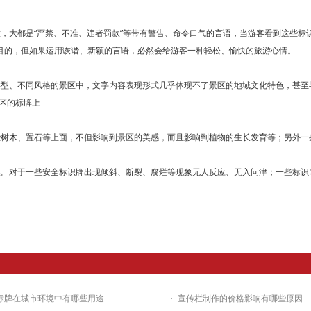
大都是“严禁、不准、违者罚款”等带有警告、命令口气的言语，当游客看到这些标
等目的，但如果运用诙谐、新颖的言语，必然会给游客一种轻松、愉快的旅游心情。
型、不同风格的景区中，文字内容表现形式几乎体现不了景区的地域文化特色，甚至
区的标牌上
树木、置石等上面，不但影响到景区的美感，而且影响到植物的生长发育等；另外一
。对于一些安全标识牌出现倾斜、断裂、腐烂等现象无人反应、无入问津；一些标识
标牌在城市环境中有哪些用途
宣传栏制作的价格影响有哪些原因