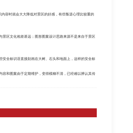
识内容时就会大大降低对景区的好感，有些叛逆心理比较重的
与景区文化相差甚远；图形图案设计思路来源不是来自于景区
些安全标识语直接刻画在大树、石头和地面上，这样的安全标
内容和图案由于定期维护，变得模糊不清，已经难以辨认其传