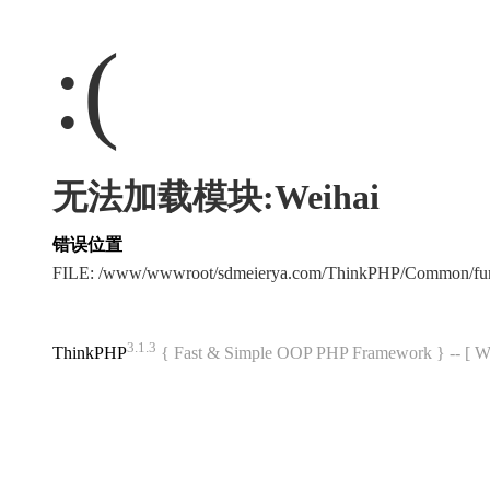
:(
无法加载模块:Weihai
错误位置
FILE: /www/wwwroot/sdmeierya.com/ThinkPHP/Common/fu
3.1.3
ThinkPHP
{ Fast & Simple OOP PHP Framework } -- 