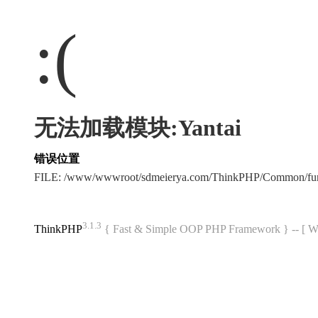
:(
无法加载模块:Yantai
错误位置
FILE: /www/wwwroot/sdmeierya.com/ThinkPHP/Common/fu
3.1.3
ThinkPHP
{ Fast & Simple OOP PHP Framework } -- 